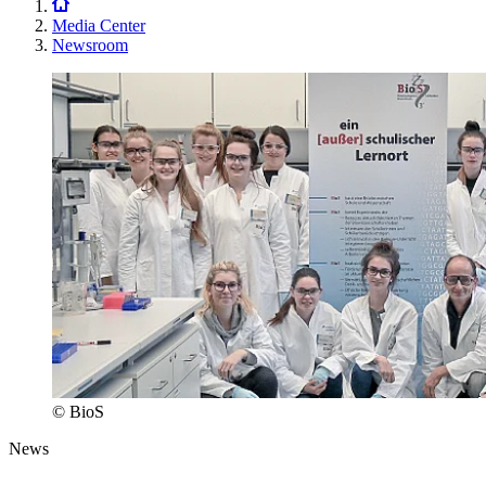
Media Center
Newsroom
© BioS
News