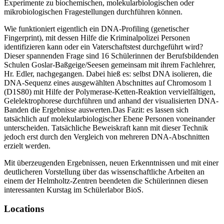
Experimente zu biochemischen, molekularbiologischen oder
mikrobiologischen Fragestellungen durchführen können.
Wie funktioniert eigentlich ein DNA-Profiling (genetischer
Fingerprint), mit dessen Hilfe die Kriminalpolizei Personen
identifizieren kann oder ein Vaterschaftstest durchgeführt wird?
Dieser spannenden Frage sind 16 Schülerinnen der Berufsbildenden
Schulen Goslar-Baßgeige/Seesen gemeinsam mit ihrem Fachlehrer,
Hr. Edler, nachgegangen. Dabei hieß es: selbst DNA isolieren, die
DNA-Sequenz eines ausgewählten Abschnittes auf Chromosom 1
(D1S80) mit Hilfe der Polymerase-Ketten-Reaktion vervielfältigen,
Gelelektrophorese durchführen und anhand der visualisierten DNA-
Banden die Ergebnisse auswerten.Das Fazit: es lassen sich
tatsächlich auf molekularbiologischer Ebene Personen voneinander
unterscheiden. Tatsächliche Beweiskraft kann mit dieser Technik
jedoch erst durch den Vergleich von mehreren DNA-Abschnitten
erzielt werden.
Mit überzeugenden Ergebnissen, neuen Erkenntnissen und mit einer
deutlicheren Vorstellung über das wissenschaftliche Arbeiten an
einem der Helmholtz-Zentren beendeten die Schülerinnen diesen
interessanten Kurstag im Schülerlabor BioS.
Locations