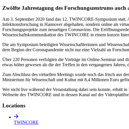
Zwölfte Jahrestagung des Forschungszentrums auch als
Am 3. September 2020 fand das 12. TWINCORE-Symposium statt. Auf
Infektionsforschung in Hannover abgehalten, sondern online als vi
Forschungsprojekte zum neuartigen Coronavirus. Die Eröffnungsrede h
Wissenschaftskommunikation des TWINCORE in einem kurzen Inter
Die am Symposium beteiligten Wissenschaftlerinnen und Wissenschaft
dem Beginn der Coronapandemie nicht nur eine Vielzahl an Forschu
Über 220 Personen verfolgten die Vorträge im Online-Seminar und d
etwas höher gewesen als die der Treffen in den vergangenen Jahren,
Zum Abschluss des virtuellen Meetings wurde noch das frisch aus 
Ministerium für Wissenschaft und Kultur mit 8,4 Millionen Euro gef
Wer nicht live während der Veranstaltung dabei sein konnte, erhält i
Webseite des TWINCORE und in dessen Kanal auf der Videoplattfo
Locations
TWINCORE