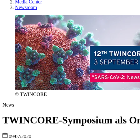
Media Center
Newsroom
© TWINCORE
News
TWINCORE-Symposium als Onli
09/07/2020