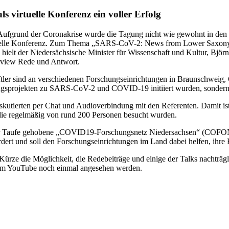
 virtuelle Konferenz ein voller Erfolg
grund der Coronakrise wurde die Tagung nicht wie gewohnt in den R
rtuelle Konferenz. Zum Thema „SARS-CoV-2: News from Lower Saxony“ 
ielt der Niedersächsische Minister für Wissenschaft und Kultur, Björ
view Rede und Antwort.
ler sind an verschiedenen Forschungseinrichtungen in Braunschweig, G
ngsprojekten zu SARS-CoV-2 und COVID-19 initiiert wurden, sondern 
iskutierten per Chat und Audioverbindung mit den Referenten. Damit
 die regelmäßig von rund 200 Personen besucht wurden.
der Taufe gehobene „COVID19-Forschungsnetz Niedersachsen“ (COFONI
ördert und soll den Forschungseinrichtungen im Land dabei helfen, ih
n Kürze die Möglichkeit, die Redebeiträge und einige der Talks nachträ
rm YouTube noch einmal angesehen werden.