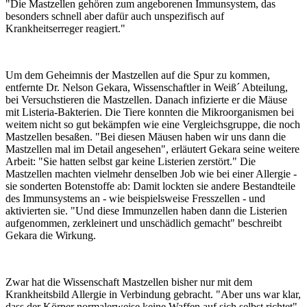
"Die Mastzellen gehören zum angeborenen Immunsystem, das
besonders schnell aber dafür auch unspezifisch auf
Krankheitserreger reagiert."
Um dem Geheimnis der Mastzellen auf die Spur zu kommen,
entfernte Dr. Nelson Gekara, Wissenschaftler in Weiß´ Abteilung,
bei Versuchstieren die Mastzellen. Danach infizierte er die Mäuse
mit Listeria-Bakterien. Die Tiere konnten die Mikroorganismen bei
weitem nicht so gut bekämpfen wie eine Vergleichsgruppe, die noch
Mastzellen besaßen. "Bei diesen Mäusen haben wir uns dann die
Mastzellen mal im Detail angesehen", erläutert Gekara seine weitere
Arbeit: "Sie hatten selbst gar keine Listerien zerstört." Die
Mastzellen machten vielmehr denselben Job wie bei einer Allergie -
sie sonderten Botenstoffe ab: Damit lockten sie andere Bestandteile
des Immunsystems an - wie beispielsweise Fresszellen - und
aktivierten sie. "Und diese Immunzellen haben dann die Listerien
aufgenommen, zerkleinert und unschädlich gemacht" beschreibt
Gekara die Wirkung.
Zwar hat die Wissenschaft Mastzellen bisher nur mit dem
Krankheitsbild Allergie in Verbindung gebracht. "Aber uns war klar,
dass der Körper normalerweise keine Waffen auf sich selbst richtet",