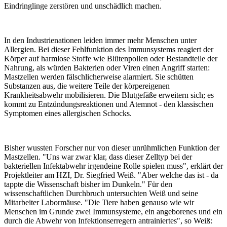
Eindringlinge zerstören und unschädlich machen.
In den Industrienationen leiden immer mehr Menschen unter
Allergien. Bei dieser Fehlfunktion des Immunsystems reagiert der
Körper auf harmlose Stoffe wie Blütenpollen oder Bestandteile der
Nahrung, als würden Bakterien oder Viren einen Angriff starten:
Mastzellen werden fälschlicherweise alarmiert. Sie schütten
Substanzen aus, die weitere Teile der körpereigenen
Krankheitsabwehr mobilisieren. Die Blutgefäße erweitern sich; es
kommt zu Entzündungsreaktionen und Atemnot - den klassischen
Symptomen eines allergischen Schocks.
Bisher wussten Forscher nur von dieser unrühmlichen Funktion der
Mastzellen. "Uns war zwar klar, dass dieser Zelltyp bei der
bakteriellen Infektabwehr irgendeine Rolle spielen muss", erklärt der
Projektleiter am HZI, Dr. Siegfried Weiß. "Aber welche das ist - da
tappte die Wissenschaft bisher im Dunkeln." Für den
wissenschaftlichen Durchbruch untersuchten Weiß und seine
Mitarbeiter Labormäuse. "Die Tiere haben genauso wie wir
Menschen im Grunde zwei Immunsysteme, ein angeborenes und ein
durch die Abwehr von Infektionserregern antrainiertes", so Weiß: