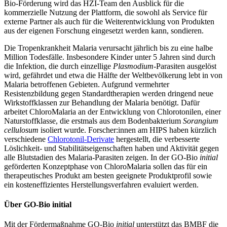
Bio-Förderung wird das HZI-Team den Ausblick für die
kommerzielle Nutzung der Plattform, die sowohl als Service für
externe Partner als auch für die Weiterentwicklung von Produkten
aus der eigenen Forschung eingesetzt werden kann, sondieren.
Die Tropenkrankheit Malaria verursacht jährlich bis zu eine halbe
Million Todesfälle. Insbesondere Kinder unter 5 Jahren sind durch
die Infektion, die durch einzellige
Plasmodium
-Parasiten ausgelöst
wird, gefährdet und etwa die Hälfte der Weltbevölkerung lebt in von
Malaria betroffenen Gebieten. Aufgrund vermehrter
Resistenzbildung gegen Standardtherapien werden dringend neue
Wirkstoffklassen zur Behandlung der Malaria benötigt. Dafür
arbeitet ChloroMalaria an der Entwicklung von Chlorotonilen, einer
Naturstoffklasse, die erstmals aus dem Bodenbakterium
Sorangium
cellulosum
isoliert wurde. Forscher:innen am HIPS haben kürzlich
verschiedene
Chlorotonil-Derivate
hergestellt, die verbesserte
Löslichkeit- und Stabilitätseigenschaften haben und Aktivität gegen
alle Blutstadien des Malaria-Parasiten zeigen. In der GO-Bio
initial
geförderten Konzeptphase von ChloroMalaria sollen das für ein
therapeutisches Produkt am besten geeignete Produktprofil sowie
ein kosteneffizientes Herstellungsverfahren evaluiert werden.
Über GO-Bio initial
Mit der Fördermaßnahme GO-Bio
initial
unterstützt das BMBF die