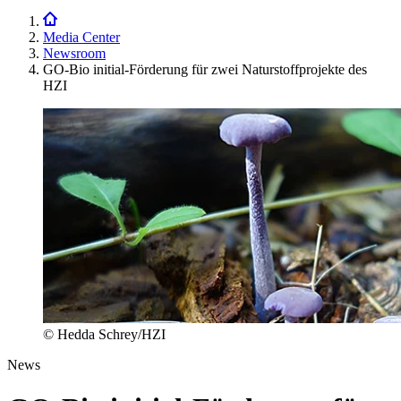
Media Center
Newsroom
GO-Bio initial-Förderung für zwei Naturstoffprojekte des
HZI
© Hedda Schrey/HZI
News