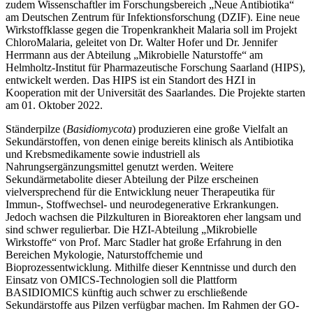
zudem Wissenschaftler im Forschungsbereich „Neue Antibiotika“
am Deutschen Zentrum für Infektionsforschung (DZIF). Eine neue
Wirkstoffklasse gegen die Tropenkrankheit Malaria soll im Projekt
ChloroMalaria, geleitet von Dr. Walter Hofer und Dr. Jennifer
Herrmann aus der Abteilung „Mikrobielle Naturstoffe“ am
Helmholtz-Institut für Pharmazeutische Forschung Saarland (HIPS),
entwickelt werden. Das HIPS ist ein Standort des HZI in
Kooperation mit der Universität des Saarlandes. Die Projekte starten
am 01. Oktober 2022.
Ständerpilze (
Basidiomycota
) produzieren eine große Vielfalt an
Sekundärstoffen, von denen einige bereits klinisch als Antibiotika
und Krebsmedikamente sowie industriell als
Nahrungsergänzungsmittel genutzt werden. Weitere
Sekundärmetabolite dieser Abteilung der Pilze erscheinen
vielversprechend für die Entwicklung neuer Therapeutika für
Immun-, Stoffwechsel- und neurodegenerative Erkrankungen.
Jedoch wachsen die Pilzkulturen in Bioreaktoren eher langsam und
sind schwer regulierbar. Die HZI-Abteilung „Mikrobielle
Wirkstoffe“ von Prof. Marc Stadler hat große Erfahrung in den
Bereichen Mykologie, Naturstoffchemie und
Bioprozessentwicklung. Mithilfe dieser Kenntnisse und durch den
Einsatz von OMICS-Technologien soll die Plattform
BASIDIOMICS künftig auch schwer zu erschließende
Sekundärstoffe aus Pilzen verfügbar machen. Im Rahmen der GO-