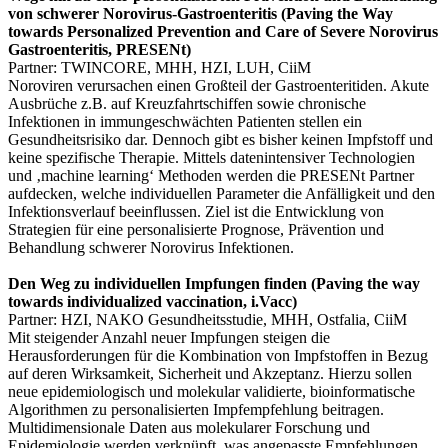
von schwerer Norovirus-Gastroenteritis (Paving the Way
towards Personalized Prevention and Care of Severe Norovirus
Gastroenteritis, PRESENt)
Partner: TWINCORE, MHH, HZI, LUH, CiiM
Noroviren verursachen einen Großteil der Gastroenteritiden. Akute
Ausbrüche z.B. auf Kreuzfahrtschiffen sowie chronische
Infektionen in immungeschwächten Patienten stellen ein
Gesundheitsrisiko dar. Dennoch gibt es bisher keinen Impfstoff und
keine spezifische Therapie. Mittels datenintensiver Technologien
und ‚machine learning‘ Methoden werden die PRESENt Partner
aufdecken, welche individuellen Parameter die Anfälligkeit und den
Infektionsverlauf beeinflussen. Ziel ist die Entwicklung von
Strategien für eine personalisierte Prognose, Prävention und
Behandlung schwerer Norovirus Infektionen.
Den Weg zu individuellen Impfungen finden (Paving the way
towards individualized vaccination, i.Vacc)
Partner: HZI, NAKO Gesundheitsstudie, MHH, Ostfalia, CiiM
Mit steigender Anzahl neuer Impfungen steigen die
Herausforderungen für die Kombination von Impfstoffen in Bezug
auf deren Wirksamkeit, Sicherheit und Akzeptanz. Hierzu sollen
neue epidemiologisch und molekular validierte, bioinformatische
Algorithmen zu personalisierten Impfempfehlung beitragen.
Multidimensionale Daten aus molekularer Forschung und
Epidemiologie werden verknüpft, was angepasste Empfehlungen