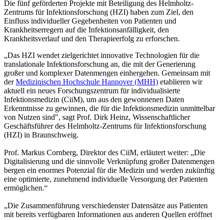
Die fünf geförderten Projekte mit Beteiligung des Helmholtz-
Zentrums für Infektionsforschung (HZI) haben zum Ziel, den
Einfluss individueller Gegebenheiten von Patienten und
Krankheitserregern auf die Infektionsanfälligkeit, den
Krankheitsverlauf und den Therapieerfolg zu erforschen.
„Das HZI wendet zielgerichtet innovative Technologien für die
translationale Infektionsforschung an, die mit der Generierung
großer und komplexer Datenmengen einhergehen. Gemeinsam mit
der
Medizinischen Hochschule Hannover (MHH)
etablieren wir
aktuell ein neues Forschungszentrum für individualisierte
Infektionsmedizin (CiiM), um aus den gewonnenen Daten
Erkenntnisse zu gewinnen, die für die Infektionsmedizin unmittelbar
von Nutzen sind", sagt Prof. Dirk Heinz, Wissenschaftlicher
Geschäftsführer des Helmholtz-Zentrums für Infektionsforschung
(HZI) in Braunschweig.
Prof. Markus Cornberg, Direktor des CiiM, erläutert weiter: „Die
Digitalisierung und die sinnvolle Verknüpfung großer Datenmengen
bergen ein enormes Potenzial für die Medizin und werden zukünftig
eine optimierte, zunehmend individuelle Versorgung der Patienten
ermöglichen.“
„Die Zusammenführung verschiedenster Datensätze aus Patienten
mit bereits verfügbaren Informationen aus anderen Quellen eröffnet