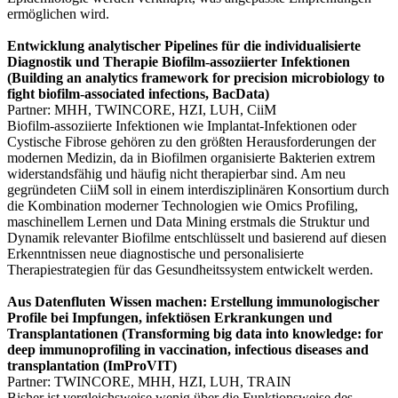
ermöglichen wird.
Entwicklung analytischer Pipelines für die individualisierte
Diagnostik und Therapie Biofilm-assoziierter Infektionen
(Building an analytics framework for precision microbiology to
fight biofilm-associated infections, BacData)
Partner: MHH, TWINCORE, HZI, LUH, CiiM
Biofilm-assoziierte Infektionen wie Implantat-Infektionen oder
Cystische Fibrose gehören zu den größten Herausforderungen der
modernen Medizin, da in Biofilmen organisierte Bakterien extrem
widerstandsfähig und häufig nicht therapierbar sind. Am neu
gegründeten CiiM soll in einem interdisziplinären Konsortium durch
die Kombination moderner Technologien wie Omics Profiling,
maschinellem Lernen und Data Mining erstmals die Struktur und
Dynamik relevanter Biofilme entschlüsselt und basierend auf diesen
Erkenntnissen neue diagnostische und personalisierte
Therapiestrategien für das Gesundheitssystem entwickelt werden.
Aus Datenfluten Wissen machen: Erstellung immunologischer
Profile bei Impfungen, infektiösen Erkrankungen und
Transplantationen (Transforming big data into knowledge: for
deep immunoprofiling in vaccination, infectious diseases and
transplantation (ImProVIT)
Partner: TWINCORE, MHH, HZI, LUH, TRAIN
Bisher ist vergleichsweise wenig über die Funktionsweise des