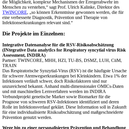
die Möglichkeit, komplexe Mechanismen der Erregerabwehr im
Menschen zu verstehen,“ sagt Prof. Ulrich Kalinke, Direktor des
TWINCORE
, „so können Erkenntnisse gewonnen werden, die für
eine verbesserte Diagnostik, Prävention und Therapie von
Infektionserkrankungen relevant sind.“
Die Projekte im Einzelnen:
Integrative Datenanalyse für die RSV-Risikoabschätzung
(INtegrative Data analytIcs for Respiratory syncytial virus Risk
Assessment, INDIRA)
Partner: TWINCORE, MHH, HZI, TU-BS, DSMZ, LUH, CiiM,
TRAIN
Das Respiratorische Synzytial-Virus (RSV) ist die häufigste Ursache
für schwere Atemwegserkrankungen bei Kleinkindern. Etwa 1% der
Infektionen verläuft schwer, doch Risikofaktoren sind nur
unzureichend bekannt. Anhand multi-dimensionaler OMICs-Daten
und mit maschinellen Lernverfahren werden im INDIRA
Verbundprojekt genetische Marker sowie Biomarker für die
Prognose von schweren RSV-Infektionen identifiziert und deren
Rolle im Infektionsverlauf geklärt. Diese Information soll in Zukunft
für eine individualisierte Risikoabschätzung und maßgeschneiderte
Prävention genutzt werden.
Wege hin zu einer personalisierten Prävention und Behandlung