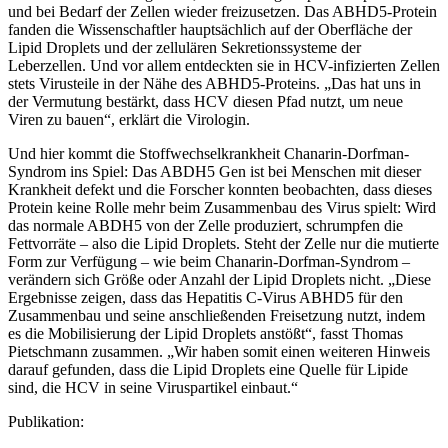
und bei Bedarf der Zellen wieder freizusetzen. Das ABHD5-Protein
fanden die Wissenschaftler hauptsächlich auf der Oberfläche der
Lipid Droplets und der zellulären Sekretionssysteme der
Leberzellen. Und vor allem entdeckten sie in HCV-infizierten Zellen
stets Virusteile in der Nähe des ABHD5-Proteins. „Das hat uns in
der Vermutung bestärkt, dass HCV diesen Pfad nutzt, um neue
Viren zu bauen“, erklärt die Virologin.
Und hier kommt die Stoffwechselkrankheit Chanarin-Dorfman-
Syndrom ins Spiel: Das ABDH5 Gen ist bei Menschen mit dieser
Krankheit defekt und die Forscher konnten beobachten, dass dieses
Protein keine Rolle mehr beim Zusammenbau des Virus spielt: Wird
das normale ABDH5 von der Zelle produziert, schrumpfen die
Fettvorräte – also die Lipid Droplets. Steht der Zelle nur die mutierte
Form zur Verfügung – wie beim Chanarin-Dorfman-Syndrom –
verändern sich Größe oder Anzahl der Lipid Droplets nicht. „Diese
Ergebnisse zeigen, dass das Hepatitis C-Virus ABHD5 für den
Zusammenbau und seine anschließenden Freisetzung nutzt, indem
es die Mobilisierung der Lipid Droplets anstößt“, fasst Thomas
Pietschmann zusammen. „Wir haben somit einen weiteren Hinweis
darauf gefunden, dass die Lipid Droplets eine Quelle für Lipide
sind, die HCV in seine Viruspartikel einbaut.“
Publikation: