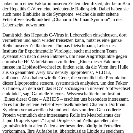
haben nun einen Faktor in unseren Zellen identifiziert, der beim Bau
der Hepatitis C-Viren eine bedeutende Rolle spielt. Dabei haben sie
auch neue Einblicke in die Symptome, welche die sehr seltene
Fettstoffwechselkrankheit „Chanarin-Dorfman-Syndrom“ in der
Leber zeigt, gewonnen.
Damit sich das Hepatitis C-Virus in Leberzellen einschleusen, dort
vermehren und auch wieder freisetzen kann, nutzt es eine ganze
Reihe unserer Zellfaktoren. Thomas Pietschmann, Leiter des
Instituts für Experimentelle Virologie, sucht mit seinem Team
systematisch nach diesen Faktoren, um neue Angriffspunkte gegen
chronische HCV-Infektionen zu finden. „Einer dieser Faktoren
musste im Lipidstoffwechsel zu finden sein, da die Viren ihre Hülle
aus so genannten ‚very low density lipoproteins‘, VLDLs,
aufbauen. Also haben wir die Gene, die vermutlich die Produktion
dieser Lipoproteine steuern, systematisch analysiert, um den Faktor
zu finden, an dem sich das HCV sozusagen in unseren Stoffwechsel
einklinkt“, sagt Gabrielle Vieyres, Wissenschaftlerin am Institut.
„Eines dieser Gene – ABHD5 – erschien uns besonders interessant,
da es für die seltene Fettstoffwechselkrankheit Chanarin-Dorfman-
Syndrom verantwortlich ist und weil das von dem Gen codierte
Protein vermutlich eine interessante Rolle im Metabolismus der
Lipid Droplets spielt.“ Lipid Droplets sind Zellorganellen, die
grundsätzlich in allen Zellen aber besonders häufig in Fettzellen
vorkommen. Ihre Aufgabe ist, überschüssige Lipide zu speichern