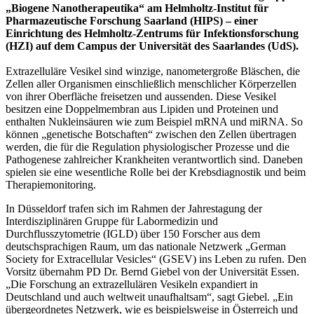
„Biogene Nanotherapeutika“ am Helmholtz-Institut für
Pharmazeutische Forschung Saarland (HIPS) – einer
Einrichtung des Helmholtz-Zentrums für Infektionsforschung
(HZI) auf dem Campus der Universität des Saarlandes (UdS).
Extrazelluläre Vesikel sind winzige, nanometergroße Bläschen, die
Zellen aller Organismen einschließlich menschlicher Körperzellen
von ihrer Oberfläche freisetzen und aussenden. Diese Vesikel
besitzen eine Doppelmembran aus Lipiden und Proteinen und
enthalten Nukleinsäuren wie zum Beispiel mRNA und miRNA. So
können „genetische Botschaften“ zwischen den Zellen übertragen
werden, die für die Regulation physiologischer Prozesse und die
Pathogenese zahlreicher Krankheiten verantwortlich sind. Daneben
spielen sie eine wesentliche Rolle bei der Krebsdiagnostik und beim
Therapiemonitoring.
In Düsseldorf trafen sich im Rahmen der Jahrestagung der
Interdisziplinären Gruppe für Labormedizin und
Durchflusszytometrie (IGLD) über 150 Forscher aus dem
deutschsprachigen Raum, um das nationale Netzwerk „German
Society for Extracellular Vesicles“ (GSEV) ins Leben zu rufen. Den
Vorsitz übernahm PD Dr. Bernd Giebel von der Universität Essen.
„Die Forschung an extrazellulären Vesikeln expandiert in
Deutschland und auch weltweit unaufhaltsam“, sagt Giebel. „Ein
übergeordnetes Netzwerk, wie es beispielsweise in Österreich und