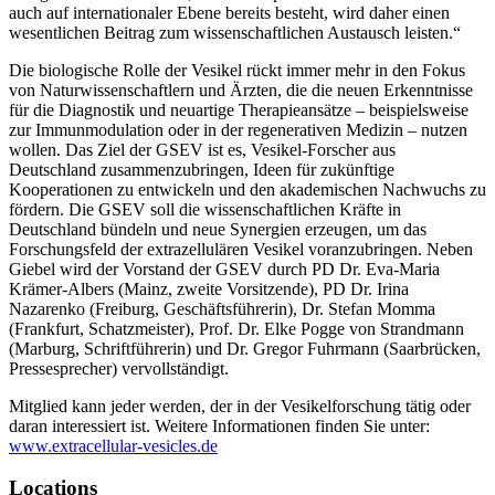
auch auf internationaler Ebene bereits besteht, wird daher einen
wesentlichen Beitrag zum wissenschaftlichen Austausch leisten.“
Die biologische Rolle der Vesikel rückt immer mehr in den Fokus
von Naturwissenschaftlern und Ärzten, die die neuen Erkenntnisse
für die Diagnostik und neuartige Therapieansätze – beispielsweise
zur Immunmodulation oder in der regenerativen Medizin – nutzen
wollen. Das Ziel der GSEV ist es, Vesikel-Forscher aus
Deutschland zusammenzubringen, Ideen für zukünftige
Kooperationen zu entwickeln und den akademischen Nachwuchs zu
fördern. Die GSEV soll die wissenschaftlichen Kräfte in
Deutschland bündeln und neue Synergien erzeugen, um das
Forschungsfeld der extrazellulären Vesikel voranzubringen. Neben
Giebel wird der Vorstand der GSEV durch PD Dr. Eva-Maria
Krämer-Albers (Mainz, zweite Vorsitzende), PD Dr. Irina
Nazarenko (Freiburg, Geschäftsführerin), Dr. Stefan Momma
(Frankfurt, Schatzmeister), Prof. Dr. Elke Pogge von Strandmann
(Marburg, Schriftführerin) und Dr. Gregor Fuhrmann (Saarbrücken,
Pressesprecher) vervollständigt.
Mitglied kann jeder werden, der in der Vesikelforschung tätig oder
daran interessiert ist. Weitere Informationen finden Sie unter:
www.extracellular-vesicles.de
Locations