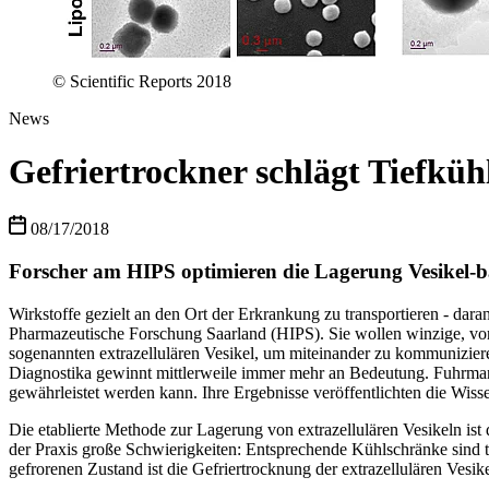
© Scientific Reports 2018
News
Gefriertrockner schlägt Tiefküh
08/17/2018
Forscher am HIPS optimieren die Lagerung Vesikel-b
Wirkstoffe gezielt an den Ort der Erkrankung zu transportieren - d
Pharmazeutische Forschung Saarland (HIPS). Sie wollen winzige, von
sogenannten extrazellulären Vesikel, um miteinander zu kommuniziere
Diagnostika gewinnt mittlerweile immer mehr an Bedeutung. Fuhrmann
gewährleistet werden kann. Ihre Ergebnisse veröffentlichten die Wisse
Die etablierte Methode zur Lagerung von extrazellulären Vesikeln ist 
der Praxis große Schwierigkeiten: Entsprechende Kühlschränke sind t
gefrorenen Zustand ist die Gefriertrocknung der extrazellulären Vesi