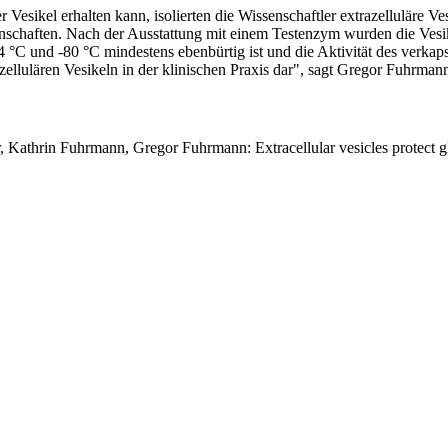
 Vesikel erhalten kann, isolierten die Wissenschaftler extrazelluläre V
genschaften. Nach der Ausstattung mit einem Testenzym wurden die Ves
 4 °C und -80 °C mindestens ebenbürtig ist und die Aktivität des verkap
azellulären Vesikeln in der klinischen Praxis dar", sagt Gregor Fuhrm
r, Kathrin Fuhrmann, Gregor Fuhrmann: Extracellular vesicles protect g