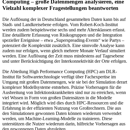
Computing – große Datenmengen analysieren, eine
Vielzahl komplexer Fragestellungen beantworten
Die Auflösung der in Deutschland gesammelten Daten kann bis auf
Stadt- und Landkreisebene erfolgen. Vom Robert-Koch-Institut
werden zudem beispielsweise sechs und mehr Altersklassen erfasst.
Eine detaillierte Erfassung von Risikogruppen und die Integration
spezieller Ereignisse – etwa „Superspreading-Events“ wie Partys –
potenziert die Komplexität zusätzlich. Eine sinnvolle Analyse kann
zudem nur erfolgen, wenn gleich mehrere Monate Verlauf simuliert
werden. Eine Auflösung der Zeit muss mindestens auf Tagesebene
und unter Berücksichtigung der Interkonnektivität der Orte erfolgen.
Die Abteilung High Performance Computing (HPC) am DLR-
Institut für Softwaretechnologie verfügt über Fachexpertise im
Umgang mit großen Datenmengen, wie sie bei der Simulation derart
komplexer Modellsysteme entstehen. Präzise Vorhersagen für die
Ausbreitung von Infektionskrankheiten sind nur zu erreichen, wenn
viel Wissen in Form von großen Datensätzen in die Modelle
integriert wird. Möglich wird dies durch HPC-Ressourcen und die
Erfahrung in der effizienten Nutzung von Großrechnern. Die aus
den Simulationen gewonnen Daten können wiederum verwendet
werden, um Machine-Learning-Modelle zu trainieren. Diese
unterstützen die Nutzer wiederum darin, hilfreiche Vorhersagen aus
den gewonnenen Daten abzuleiten.