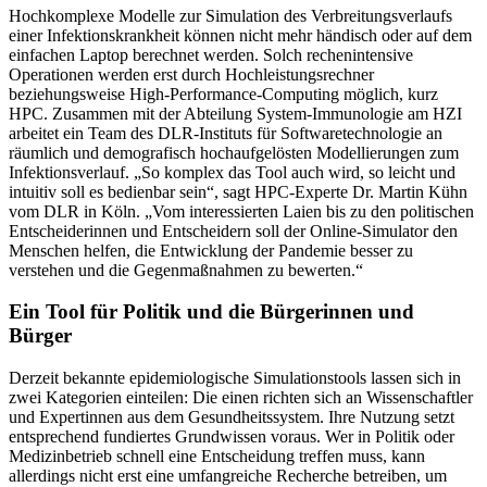
Hochkomplexe Modelle zur Simulation des Verbreitungsverlaufs
einer Infektionskrankheit können nicht mehr händisch oder auf dem
einfachen Laptop berechnet werden. Solch rechenintensive
Operationen werden erst durch Hochleistungsrechner
beziehungsweise High-Performance-Computing möglich, kurz
HPC. Zusammen mit der Abteilung System-Immunologie am HZI
arbeitet ein Team des DLR-Instituts für Softwaretechnologie an
räumlich und demografisch hochaufgelösten Modellierungen zum
Infektionsverlauf. „So komplex das Tool auch wird, so leicht und
intuitiv soll es bedienbar sein“, sagt HPC-Experte Dr. Martin Kühn
vom DLR in Köln. „Vom interessierten Laien bis zu den politischen
Entscheiderinnen und Entscheidern soll der Online-Simulator den
Menschen helfen, die Entwicklung der Pandemie besser zu
verstehen und die Gegenmaßnahmen zu bewerten.“
Ein Tool für Politik und die Bürgerinnen und
Bürger
Derzeit bekannte epidemiologische Simulationstools lassen sich in
zwei Kategorien einteilen: Die einen richten sich an Wissenschaftler
und Expertinnen aus dem Gesundheitssystem. Ihre Nutzung setzt
entsprechend fundiertes Grundwissen voraus. Wer in Politik oder
Medizinbetrieb schnell eine Entscheidung treffen muss, kann
allerdings nicht erst eine umfangreiche Recherche betreiben, um