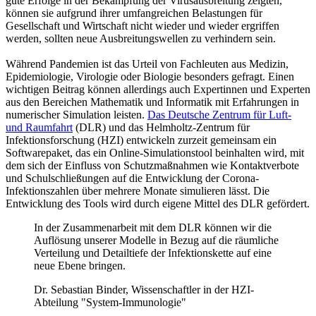
gute Erfolge in der Bekämpfung der Virusausbreitung zeigten,
können sie aufgrund ihrer umfangreichen Belastungen für
Gesellschaft und Wirtschaft nicht wieder und wieder ergriffen
werden, sollten neue Ausbreitungswellen zu verhindern sein.
Während Pandemien ist das Urteil von Fachleuten aus Medizin,
Epidemiologie, Virologie oder Biologie besonders gefragt. Einen
wichtigen Beitrag können allerdings auch Expertinnen und Experten
aus den Bereichen Mathematik und Informatik mit Erfahrungen in
numerischer Simulation leisten.
Das
Deutsche Zentrum für Luft-
und Raumfahrt
(DLR) und das Helmholtz-Zentrum für
Infektionsforschung (HZI) entwickeln zurzeit gemeinsam ein
Softwarepaket, das ein Online-Simulationstool beinhalten wird, mit
dem sich der Einfluss von Schutzmaßnahmen wie Kontaktverbote
und Schulschließungen auf die Entwicklung der Corona-
Infektionszahlen über mehrere Monate simulieren lässt. Die
Entwicklung des Tools wird durch eigene Mittel des DLR gefördert.
In der Zusammenarbeit mit dem DLR können wir die
Auflösung unserer Modelle in Bezug auf die räumliche
Verteilung und Detailtiefe der Infektionskette auf eine
neue Ebene bringen.
Dr. Sebastian Binder, Wissenschaftler in der HZI-
Abteilung "System-Immunologie"