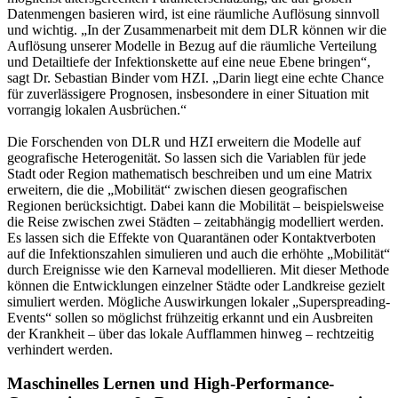
Datenmengen basieren wird, ist eine räumliche Auflösung sinnvoll
und wichtig. „In der Zusammenarbeit mit dem DLR können wir die
Auflösung unserer Modelle in Bezug auf die räumliche Verteilung
und Detailtiefe der Infektionskette auf eine neue Ebene bringen“,
sagt Dr. Sebastian Binder vom HZI. „Darin liegt eine echte Chance
für zuverlässigere Prognosen, insbesondere in einer Situation mit
vorrangig lokalen Ausbrüchen.“
Die Forschenden von DLR und HZI erweitern die Modelle auf
geografische Heterogenität. So lassen sich die Variablen für jede
Stadt oder Region mathematisch beschreiben und um eine Matrix
erweitern, die die „Mobilität“ zwischen diesen geografischen
Regionen berücksichtigt. Dabei kann die Mobilität – beispielsweise
die Reise zwischen zwei Städten – zeitabhängig modelliert werden.
Es lassen sich die Effekte von Quarantänen oder Kontaktverboten
auf die Infektionszahlen simulieren und auch die erhöhte „Mobilität“
durch Ereignisse wie den Karneval modellieren. Mit dieser Methode
können die Entwicklungen einzelner Städte oder Landkreise gezielt
simuliert werden. Mögliche Auswirkungen lokaler „Superspreading-
Events“ sollen so möglichst frühzeitig erkannt und ein Ausbreiten
der Krankheit – über das lokale Aufflammen hinweg – rechtzeitig
verhindert werden.
Maschinelles Lernen und High-Performance-