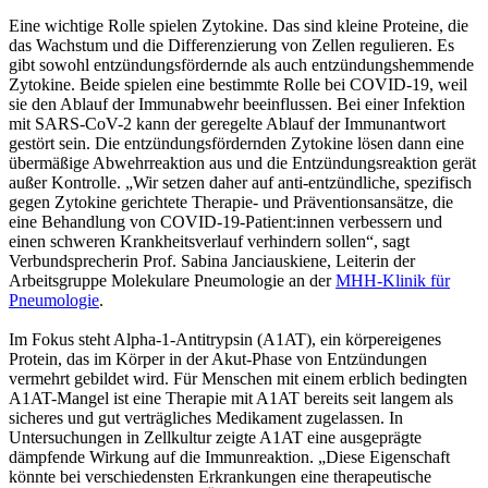
Eine wichtige Rolle spielen Zytokine. Das sind kleine Proteine, die
das Wachstum und die Differenzierung von Zellen regulieren. Es
gibt sowohl entzündungsfördernde als auch entzündungshemmende
Zytokine. Beide spielen eine bestimmte Rolle bei COVID-19, weil
sie den Ablauf der Immunabwehr beeinflussen. Bei einer Infektion
mit SARS-CoV-2 kann der geregelte Ablauf der Immunantwort
gestört sein. Die entzündungsfördernden Zytokine lösen dann eine
übermäßige Abwehrreaktion aus und die Entzündungsreaktion gerät
außer Kontrolle. „Wir setzen daher auf anti-entzündliche, spezifisch
gegen Zytokine gerichtete Therapie- und Präventionsansätze, die
eine Behandlung von COVID-19-Patient:innen verbessern und
einen schweren Krankheitsverlauf verhindern sollen“, sagt
Verbundsprecherin Prof. Sabina Janciauskiene, Leiterin der
Arbeitsgruppe Molekulare Pneumologie an der
MHH-Klinik für
Pneumologie
.
Im Fokus steht Alpha-1-Antitrypsin (A1AT), ein körpereigenes
Protein, das im Körper in der Akut-Phase von Entzündungen
vermehrt gebildet wird. Für Menschen mit einem erblich bedingten
A1AT-Mangel ist eine Therapie mit A1AT bereits seit langem als
sicheres und gut verträgliches Medikament zugelassen. In
Untersuchungen in Zellkultur zeigte A1AT eine ausgeprägte
dämpfende Wirkung auf die Immunreaktion. „Diese Eigenschaft
könnte bei verschiedensten Erkrankungen eine therapeutische