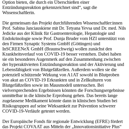
Option bieten, die durch ein Überschießen einer
Entzündungsreaktion gekennzeichnet sind“, sagt die
Wissenschaftlerin.
Die gemeinsam das Projekt durchführenden Wissenschaftler:innen
Prof. Sabina Janciauskiene mit Dr. Tetyana Yevsa und Dr. med. Nils
Jedicke aus der Klinik für Gastroenterologie, Hepatologie und
Endokrinologie sowie Prof. Dunja Bruder vom HZI unterstützt von
den Firmen Synaptic Systems GmbH (Göttingen) und
InSCREENeX GmbH (Braunschweig) wollen zunächst den
Krankheitsverlauf von COVID-19 besser verstehen. Dabei haben
sie ein besonderes Augenmerk auf den Zusammenhang zwischen
der hyperaktivierten Entzündungsreaktion und der Aktivierung und
Lebensfähigkeit von Blutgefäßzellen. Außerdem wollen sie die
potenziell schützende Wirkung von A1AT sowohl in Blutproben
von akut an COVID-19 Erkrankten und in Zellkulturen von
Blutgefäßzellen sowie im Mausmodell untersuchen. Bei
vielversprechenden Ergebnissen könnten die Forschungsergebnisse
unmittelbar in die klinische Erprobung gehen. Das bereits lange
zugelassene Medikament könnte dann in klinischen Studien bei
Risikogruppen auf seine Wirksamkeit zur Prävention schwerer
COVID-19-Verläufe getestet werden.
Der Europäische Fonds für regionale Entwicklung (EFRE) fördert
das Projekt COVAAT aus Mitteln der „Innovationsinitiative Plus“