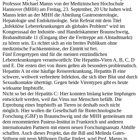
Professor Michael Manns von der Medizinischen Hochschule
Hannover (MHH) am Freitag, 23. September, 20 Uhr halten wird.
Manns leitet an der MHH die Abteilung Gastroenterologie,
Hepatologie und Endokrinologie. Sein Referat mit dem Titel
„Infektiöse Lebererkrankungen als globales Problem“ wird im
Kongresssaal der Industrie- und Handelskammer Braunschweig,
Brabandtstraße 11 (Eingang über die Freitreppe am Altstadtmarkt)
zu hören sein. Es richtet sich an ein breites Publikum ohne
medizinische Fachkenntnisse, der Eintritt ist frei.
Fünf Erregertypen sind für die meisten entzündlichen
Lebererkrankungen verantwortlich: Die Hepatitis-Viren A, B, C, D
und E. Die ersten drei von ihnen gelten als besonders problematisch.
Hepatitis A ist eine häufige Reisererkrankung, Hepatitis B eine
schwere, weltweit verbreitete Infektion, die sich über Blut und durch
Sexualkontakte überträgt. Gegen beide Virentypen gibt es heute
wirksame Impfstoffe.
Nicht so bei der Hepatitis C: Hier konnten bislang keine Impfungen
entwickelt werden, weil das Virus nur Menschen befällt. Die
Erprobung eines Impfstoffs an Tieren ist deshalb noch nicht
möglich. Hier wollen die Gesellschaft für Biotechnologische
Forschung (GBF) in Braunschweig und die MHH gemeinsam mit
dem renommierten Pasteur-Institut in Frankreich und anderen
internationalen Partnern mit einem neuen Forschungsansatz Abhilfe
schaffen. Auch dieses Projekt, das die Bill and Melinda Gates-
Stiftung mit neun Millionen Dollar fördert, wird Prof. Manns in