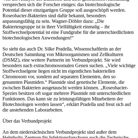
versprechen sich die Forscher einiges: das biotechnologische
Potential dieser einzigartigen Gruppe soll ausgeschöpft werden.
Roseobacter-Bakterien sind dafür bekannt, besonders
anpassungsfähig zu sein. Wagner-Döbler dazu: „Die
Bakteriengruppe ist in ihrer Vielfältigkeit einmalig – ihr
Stoffwechselpotential ist eine Fundgrube für die unterschiedlichsten
biotechnologischen Anwendungen!“
So sieht das auch Dr. Silke Pradella, Wissenschaftlerin an der
Deutschen Sammlung von Mikroorganismen und Zellkulturen
(DSMZ), eine weitere Partnerin im Verbundprojekt. Sie wird
besonders nach extrachromosomalen Genen suchen. „Viele wichtige
Stoffwechselgene liegen nicht im eigentlichen bakteriellen
Chromosom vor, sondern auf separaten Elementen, den so
genannten Plasmiden.“ Plasmide sind genetische Elemente, die
zwischen Bakterien ausgetauscht werden können. „Roseobacter-
Spezies besitzen oft sogar mehrere Plasmide mit unterschiedlichen
Funktionen. Das kann sie zu leistungsfähigen Mitarbeitern der
Biotechnologen werden lassen“, erklärt Pradella und freut sich auf
die anstehenden Laborarbeiten.
Über das Verbundprojekt
An dem niedersächsischen Verbundprojekt sind außer dem
Helmholtz-Zentrum für Infektionsforschung auch die Technische