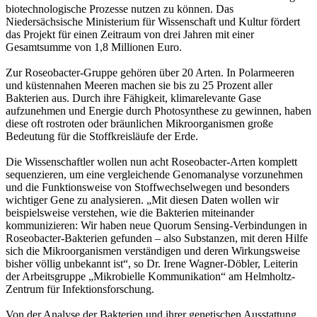
biotechnologische Prozesse nutzen zu können. Das
Niedersächsische Ministerium für Wissenschaft und Kultur fördert
das Projekt für einen Zeitraum von drei Jahren mit einer
Gesamtsumme von 1,8 Millionen Euro.
Zur Roseobacter-Gruppe gehören über 20 Arten. In Polarmeeren
und küstennahen Meeren machen sie bis zu 25 Prozent aller
Bakterien aus. Durch ihre Fähigkeit, klimarelevante Gase
aufzunehmen und Energie durch Photosynthese zu gewinnen, haben
diese oft rostroten oder bräunlichen Mikroorganismen große
Bedeutung für die Stoffkreisläufe der Erde.
Die Wissenschaftler wollen nun acht Roseobacter-Arten komplett
sequenzieren, um eine vergleichende Genomanalyse vorzunehmen
und die Funktionsweise von Stoffwechselwegen und besonders
wichtiger Gene zu analysieren. „Mit diesen Daten wollen wir
beispielsweise verstehen, wie die Bakterien miteinander
kommunizieren: Wir haben neue Quorum Sensing-Verbindungen in
Roseobacter-Bakterien gefunden – also Substanzen, mit deren Hilfe
sich die Mikroorganismen verständigen und deren Wirkungsweise
bisher völlig unbekannt ist“, so Dr. Irene Wagner-Döbler, Leiterin
der Arbeitsgruppe „Mikrobielle Kommunikation“ am Helmholtz-
Zentrum für Infektionsforschung.
Von der Analyse der Bakterien und ihrer genetischen Ausstattung