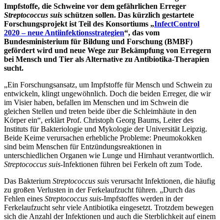
Impfstoffe, die Schweine vor dem gefährlichen Erreger
Streptococcus suis
schützen sollen. Das kürzlich gestartete
Forschungsprojekt ist Teil des Konsortiums „
InfectControl
2020 – neue Antiinfektionsstrategien
“, das vom
Bundesministerium für Bildung und Forschung (BMBF)
gefördert wird und neue Wege zur Bekämpfung von Erregern
bei Mensch und Tier als Alternative zu Antibiotika-Therapien
sucht.
„Ein Forschungsansatz, um Impfstoffe für Mensch und Schwein zu
entwickeln, klingt ungewöhnlich. Doch die beiden Erreger, die wir
im Visier haben, befallen im Menschen und im Schwein die
gleichen Stellen und treten beide über die Schleimhäute in den
Körper ein“, erklärt Prof. Christoph Georg Baums, Leiter des
Instituts für Bakteriologie und Mykologie der Universität Leipzig.
Beide Keime verursachen erhebliche Probleme: Pneumokokken
sind beim Menschen für Entzündungsreaktionen in
unterschiedlichen Organen wie Lunge und Hirnhaut verantwortlich.
Streptococcus suis
-Infektionen führen bei Ferkeln oft zum Tode.
Das Bakterium
Streptococcus suis
verursacht Infektionen, die häufig
zu großen Verlusten in der Ferkelaufzucht führen. „Durch das
Fehlen eines
Streptococcus suis
-Impfstoffes werden in der
Ferkelaufzucht sehr viele Antibiotika eingesetzt. Trotzdem bewegen
sich die Anzahl der Infektionen und auch die Sterblichkeit auf einem