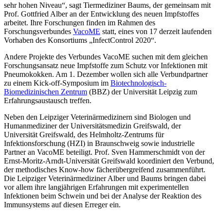
sehr hohen Niveau“, sagt Tiermediziner Baums, der gemeinsam mit
Prof. Gottfried Alber an der Entwicklung des neuen Impfstoffes
arbeitet. Ihre Forschungen finden im Rahmen des
Forschungsverbundes
VacoME
statt, eines von 17 derzeit laufenden
Vorhaben des Konsortiums „InfectControl 2020“.
Andere Projekte des Verbundes VacoME suchen mit dem gleichen
Forschungsansatz neue Impfstoffe zum Schutz vor Infektionen mit
Pneumokokken. Am 1. Dezember wollen sich alle Verbundpartner
zu einem Kick-off-Symposium im
Biotechnologisch-
Biomedizinischen Zentrum
(BBZ) der Universität Leipzig zum
Erfahrungsaustausch treffen.
Neben den Leipziger Veterinärmedizinern sind Biologen und
Humanmediziner der Universitätsmedizin Greifswald, der
Universität Greifswald, des Helmholtz-Zentrums für
Infektionsforschung (HZI) in Braunschweig sowie industrielle
Partner an VacoME beteiligt. Prof. Sven Hammerschmidt von der
Ernst-Moritz-Arndt-Universität Greifswald koordiniert den Verbund,
der methodisches Know-how fächerübergreifend zusammenführt.
Die Leipziger Veterinärmediziner Alber und Baums bringen dabei
vor allem ihre langjährigen Erfahrungen mit experimentellen
Infektionen beim Schwein und bei der Analyse der Reaktion des
Immunsystems auf diesen Erreger ein.