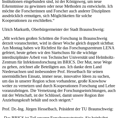
Institutionen eingebunden sind, ist der Königsweg, um neue
Erkenntnisse zu gewinnen oder neue Methoden zu entwickeln. Ich
möchte die Forscherinnen und Forscher auch anderer Disziplinen
ausdrücklich ermutigen, sich Möglichkeiten für solche
Kooperationen zu erschließen.“
Ulrich Markurth, Oberbürgermeister der Stadt Braunschweig:
„Mit welchen großen Schritten die Forschung in Braunschweig
derzeit voranschreitet, wird in dieser Woche gleich doppelt sichtbar.
Am Montag haben wir Richtfest für das Forschungszentrum LENA
gefeiert, heute geben wir den Startschuss für die wichtige
interdisziplinäre Arbeit von Technischer Universität und Helmholtz-
Zentrum für Infektionsforschung im BRICS. Der Mut, neue Wege
zu gehen, zeichnet alle Beteiligten aus. Ich danke dem Land
Niedersachsen und insbesondere Prof. Hesselbach für seinen
unermüdlichen Einsatz, immer neue, innovative Ideen zu suchen,
um das in unserer Region schon vorhandene, große Knowhow
weiter zu vernetzen und durch Kooperationen Forschung und Lehre
voranzubringen. Die Vernetzung der Forschungseinrichtungen, auch
mit der Wirtschaft, ist der Schlüssel, damit unsere Region ihre
Anziehungskraft behält und noch steigert.“
Prof. Dr.-Ing. Jürgen Hesselbach, Präsident der TU Braunschweig:
„Das BRICS ist Teil unserer Forschungsstrategie. Sie beinhaltet,